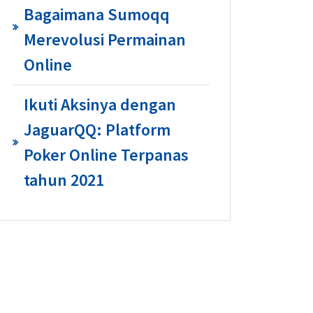
Bagaimana Sumoqq
Merevolusi Permainan
Online
Ikuti Aksinya dengan
JaguarQQ: Platform
Poker Online Terpanas
tahun 2021