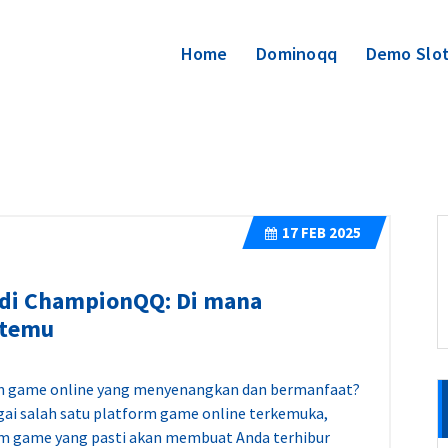
Home
Dominoqq
Demo Slo
 berbagai permainan poker dengan fitur unggulan dan peluang menang yang tinggi.
17
FEB 2025
di ChampionQQ: Di mana
rtemu
n game online yang menyenangkan dan bermanfaat?
gai salah satu platform game online terkemuka,
game yang pasti akan membuat Anda terhibur