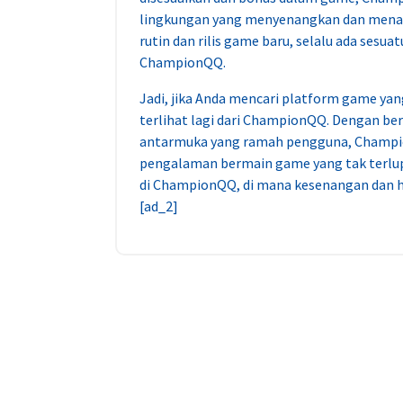
lingkungan yang menyenangkan dan menar
rutin dan rilis game baru, selalu ada sesua
ChampionQQ.
Jadi, jika Anda mencari platform game y
terlihat lagi dari ChampionQQ. Dengan ber
antarmuka yang ramah pengguna, Champi
pengalaman bermain game yang tak terlup
di ChampionQQ, di mana kesenangan dan h
[ad_2]