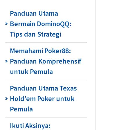
Panduan Utama
Bermain DominoQQ:
Tips dan Strategi
Memahami Poker88:
Panduan Komprehensif
untuk Pemula
Panduan Utama Texas
Hold’em Poker untuk
Pemula
Ikuti Aksinya: