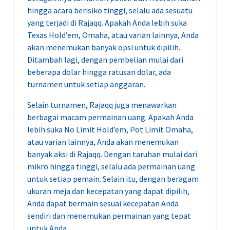
hingga acara berisiko tinggi, selalu ada sesuatu
yang terjadi di Rajaqq. Apakah Anda lebih suka
Texas Hold’em, Omaha, atau varian lainnya, Anda
akan menemukan banyak opsi untuk dipilih.
Ditambah lagi, dengan pembelian mulai dari
beberapa dolar hingga ratusan dolar, ada
turnamen untuk setiap anggaran.
Selain turnamen, Rajaqq juga menawarkan
berbagai macam permainan uang. Apakah Anda
lebih suka No Limit Hold’em, Pot Limit Omaha,
atau varian lainnya, Anda akan menemukan
banyak aksi di Rajaqq. Dengan taruhan mulai dari
mikro hingga tinggi, selalu ada permainan uang
untuk setiap pemain. Selain itu, dengan beragam
ukuran meja dan kecepatan yang dapat dipilih,
Anda dapat bermain sesuai kecepatan Anda
sendiri dan menemukan permainan yang tepat
untuk Anda.