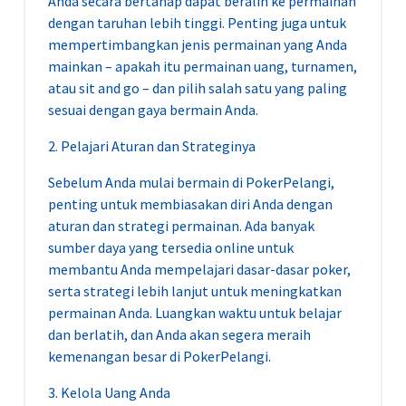
Anda secara bertahap dapat beralih ke permainan
dengan taruhan lebih tinggi. Penting juga untuk
mempertimbangkan jenis permainan yang Anda
mainkan – apakah itu permainan uang, turnamen,
atau sit and go – dan pilih salah satu yang paling
sesuai dengan gaya bermain Anda.
2. Pelajari Aturan dan Strateginya
Sebelum Anda mulai bermain di PokerPelangi,
penting untuk membiasakan diri Anda dengan
aturan dan strategi permainan. Ada banyak
sumber daya yang tersedia online untuk
membantu Anda mempelajari dasar-dasar poker,
serta strategi lebih lanjut untuk meningkatkan
permainan Anda. Luangkan waktu untuk belajar
dan berlatih, dan Anda akan segera meraih
kemenangan besar di PokerPelangi.
3. Kelola Uang Anda