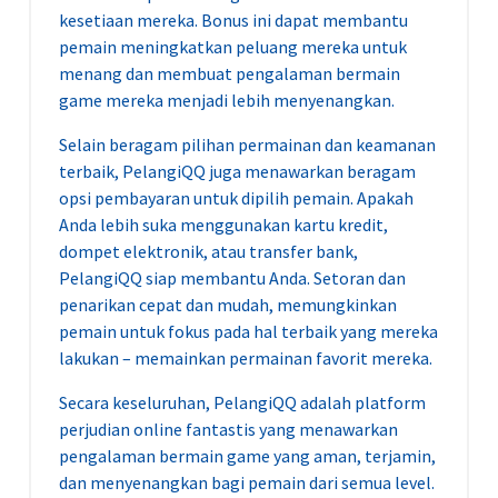
kesetiaan mereka. Bonus ini dapat membantu
pemain meningkatkan peluang mereka untuk
menang dan membuat pengalaman bermain
game mereka menjadi lebih menyenangkan.
Selain beragam pilihan permainan dan keamanan
terbaik, PelangiQQ juga menawarkan beragam
opsi pembayaran untuk dipilih pemain. Apakah
Anda lebih suka menggunakan kartu kredit,
dompet elektronik, atau transfer bank,
PelangiQQ siap membantu Anda. Setoran dan
penarikan cepat dan mudah, memungkinkan
pemain untuk fokus pada hal terbaik yang mereka
lakukan – memainkan permainan favorit mereka.
Secara keseluruhan, PelangiQQ adalah platform
perjudian online fantastis yang menawarkan
pengalaman bermain game yang aman, terjamin,
dan menyenangkan bagi pemain dari semua level.