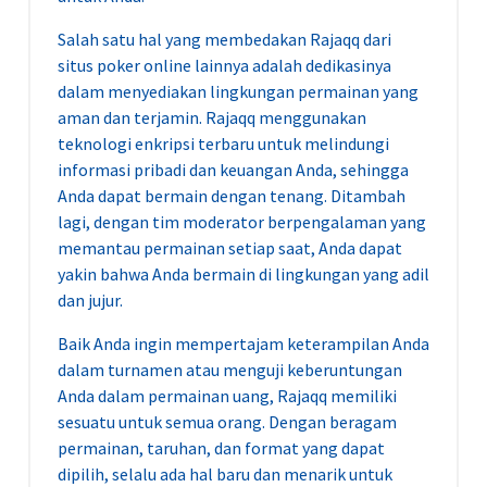
Salah satu hal yang membedakan Rajaqq dari
situs poker online lainnya adalah dedikasinya
dalam menyediakan lingkungan permainan yang
aman dan terjamin. Rajaqq menggunakan
teknologi enkripsi terbaru untuk melindungi
informasi pribadi dan keuangan Anda, sehingga
Anda dapat bermain dengan tenang. Ditambah
lagi, dengan tim moderator berpengalaman yang
memantau permainan setiap saat, Anda dapat
yakin bahwa Anda bermain di lingkungan yang adil
dan jujur.
Baik Anda ingin mempertajam keterampilan Anda
dalam turnamen atau menguji keberuntungan
Anda dalam permainan uang, Rajaqq memiliki
sesuatu untuk semua orang. Dengan beragam
permainan, taruhan, dan format yang dapat
dipilih, selalu ada hal baru dan menarik untuk