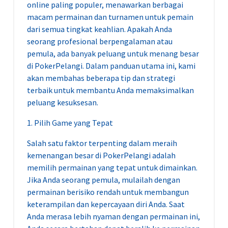
online paling populer, menawarkan berbagai
macam permainan dan turnamen untuk pemain
dari semua tingkat keahlian. Apakah Anda
seorang profesional berpengalaman atau
pemula, ada banyak peluang untuk menang besar
di PokerPelangi. Dalam panduan utama ini, kami
akan membahas beberapa tip dan strategi
terbaik untuk membantu Anda memaksimalkan
peluang kesuksesan.
1. Pilih Game yang Tepat
Salah satu faktor terpenting dalam meraih
kemenangan besar di PokerPelangi adalah
memilih permainan yang tepat untuk dimainkan.
Jika Anda seorang pemula, mulailah dengan
permainan berisiko rendah untuk membangun
keterampilan dan kepercayaan diri Anda. Saat
Anda merasa lebih nyaman dengan permainan ini,