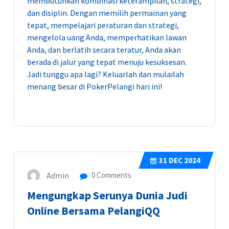
membutuhkan kombinasi keterampilan, strategi,
dan disiplin. Dengan memilih permainan yang
tepat, mempelajari peraturan dan strategi,
mengelola uang Anda, memperhatikan lawan
Anda, dan berlatih secara teratur, Anda akan
berada di jalur yang tepat menuju kesuksesan.
Jadi tunggu apa lagi? Keluarlah dan mulailah
menang besar di PokerPelangi hari ini!
31
DEC 2024
Admin
0 Comments
Mengungkap Serunya Dunia Judi
Online Bersama PelangiQQ