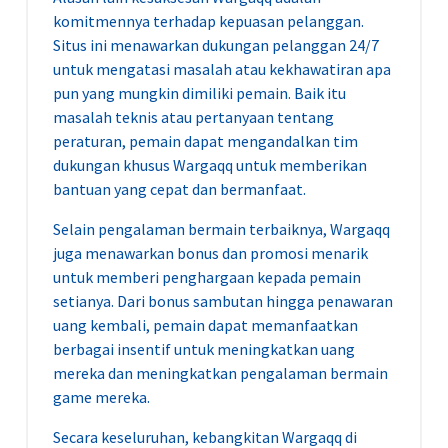
komitmennya terhadap kepuasan pelanggan.
Situs ini menawarkan dukungan pelanggan 24/7
untuk mengatasi masalah atau kekhawatiran apa
pun yang mungkin dimiliki pemain. Baik itu
masalah teknis atau pertanyaan tentang
peraturan, pemain dapat mengandalkan tim
dukungan khusus Wargaqq untuk memberikan
bantuan yang cepat dan bermanfaat.
Selain pengalaman bermain terbaiknya, Wargaqq
juga menawarkan bonus dan promosi menarik
untuk memberi penghargaan kepada pemain
setianya. Dari bonus sambutan hingga penawaran
uang kembali, pemain dapat memanfaatkan
berbagai insentif untuk meningkatkan uang
mereka dan meningkatkan pengalaman bermain
game mereka.
Secara keseluruhan, kebangkitan Wargaqq di