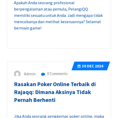
Apakah Anda seorang profesional
berpengalaman atau pemula, PelangiQQ
memiliki sesuatu untuk Anda. Jadi mengapa tidak
mencobanya dan melihat keseruannya? Selamat
bermain game!
30
DEC 2024
Admin
0 Comments
Rasakan Poker Online Terbaik di
Rajaqq: Dimana Aksinya Tidak
Pernah Berhenti
Jika Anda seorang penggemar poker online, maka