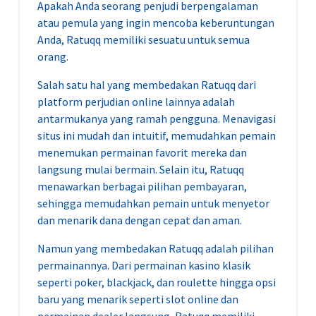
Apakah Anda seorang penjudi berpengalaman
atau pemula yang ingin mencoba keberuntungan
Anda, Ratuqq memiliki sesuatu untuk semua
orang.
Salah satu hal yang membedakan Ratuqq dari
platform perjudian online lainnya adalah
antarmukanya yang ramah pengguna. Menavigasi
situs ini mudah dan intuitif, memudahkan pemain
menemukan permainan favorit mereka dan
langsung mulai bermain. Selain itu, Ratuqq
menawarkan berbagai pilihan pembayaran,
sehingga memudahkan pemain untuk menyetor
dan menarik dana dengan cepat dan aman.
Namun yang membedakan Ratuqq adalah pilihan
permainannya. Dari permainan kasino klasik
seperti poker, blackjack, dan roulette hingga opsi
baru yang menarik seperti slot online dan