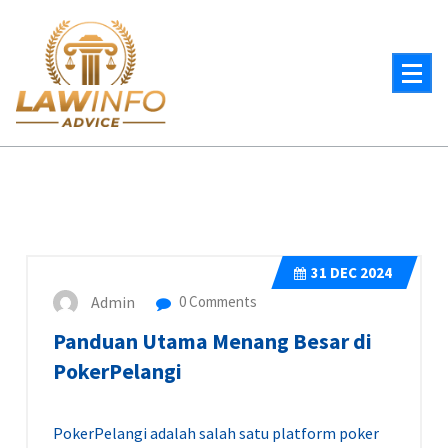
Skip
to
content
Mainkan di PKV Games, situs poker online dengan fitur premium. Nikmati berbagai permainan po
dengan fitur unggulan dan peluang menang yang tinggi.
31
DEC 2024
Admin
0 Comments
Panduan Utama Menang Besar di
PokerPelangi
PokerPelangi adalah salah satu platform poker