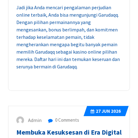
Jadi jika Anda mencari pengalaman perjudian
online terbaik, Anda bisa mengunjungi Garudaqq.
Dengan pilihan permainannya yang
mengesankan, bonus berlimpah, dan komitmen
terhadap keselamatan pemain, tidak
mengherankan mengapa begitu banyak pemain
memilih Garudaqq sebagai kasino online pilihan
mereka. Daftar hari ini dan temukan keseruan dan
serunya bermain di Garudaqq.
27
JUN 2026
Admin
0 Comments
Membuka Kesuksesan di Era Digital