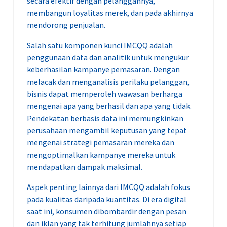
secara efektif dengan pelanggannya,
membangun loyalitas merek, dan pada akhirnya
mendorong penjualan.
Salah satu komponen kunci IMCQQ adalah
penggunaan data dan analitik untuk mengukur
keberhasilan kampanye pemasaran. Dengan
melacak dan menganalisis perilaku pelanggan,
bisnis dapat memperoleh wawasan berharga
mengenai apa yang berhasil dan apa yang tidak.
Pendekatan berbasis data ini memungkinkan
perusahaan mengambil keputusan yang tepat
mengenai strategi pemasaran mereka dan
mengoptimalkan kampanye mereka untuk
mendapatkan dampak maksimal.
Aspek penting lainnya dari IMCQQ adalah fokus
pada kualitas daripada kuantitas. Di era digital
saat ini, konsumen dibombardir dengan pesan
dan iklan yang tak terhitung jumlahnya setiap