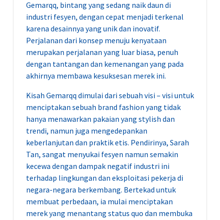
Gemarqq, bintang yang sedang naik daun di
industri fesyen, dengan cepat menjadi terkenal
karena desainnya yang unik dan inovatif.
Perjalanan dari konsep menuju kenyataan
merupakan perjalanan yang luar biasa, penuh
dengan tantangan dan kemenangan yang pada
akhirnya membawa kesuksesan merek ini.
Kisah Gemarqq dimulai dari sebuah visi – visi untuk
menciptakan sebuah brand fashion yang tidak
hanya menawarkan pakaian yang stylish dan
trendi, namun juga mengedepankan
keberlanjutan dan praktik etis. Pendirinya, Sarah
Tan, sangat menyukai fesyen namun semakin
kecewa dengan dampak negatif industri ini
terhadap lingkungan dan eksploitasi pekerja di
negara-negara berkembang. Bertekad untuk
membuat perbedaan, ia mulai menciptakan
merek yang menantang status quo dan membuka