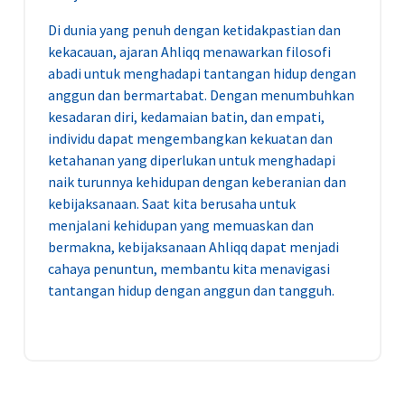
Di dunia yang penuh dengan ketidakpastian dan
kekacauan, ajaran Ahliqq menawarkan filosofi
abadi untuk menghadapi tantangan hidup dengan
anggun dan bermartabat. Dengan menumbuhkan
kesadaran diri, kedamaian batin, dan empati,
individu dapat mengembangkan kekuatan dan
ketahanan yang diperlukan untuk menghadapi
naik turunnya kehidupan dengan keberanian dan
kebijaksanaan. Saat kita berusaha untuk
menjalani kehidupan yang memuaskan dan
bermakna, kebijaksanaan Ahliqq dapat menjadi
cahaya penuntun, membantu kita menavigasi
tantangan hidup dengan anggun dan tangguh.