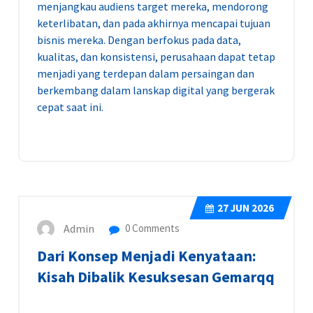
menjangkau audiens target mereka, mendorong
keterlibatan, dan pada akhirnya mencapai tujuan
bisnis mereka. Dengan berfokus pada data,
kualitas, dan konsistensi, perusahaan dapat tetap
menjadi yang terdepan dalam persaingan dan
berkembang dalam lanskap digital yang bergerak
cepat saat ini.
27
JUN 2026
Admin
0 Comments
Dari Konsep Menjadi Kenyataan:
Kisah Dibalik Kesuksesan Gemarqq