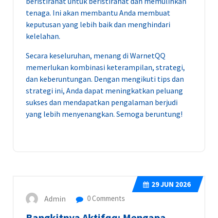
beristirahat untuk beristirahat dan memulihkan
tenaga. Ini akan membantu Anda membuat
keputusan yang lebih baik dan menghindari
kelelahan.
Secara keseluruhan, menang di WarnetQQ
memerlukan kombinasi keterampilan, strategi,
dan keberuntungan. Dengan mengikuti tips dan
strategi ini, Anda dapat meningkatkan peluang
sukses dan mendapatkan pengalaman berjudi
yang lebih menyenangkan. Semoga beruntung!
29
JUN 2026
Admin
0 Comments
Bangkitnya Aktifqq: Mengapa