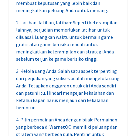
membuat keputusan yang lebih baik dan
meningkatkan peluang Anda untuk menang.
2. Latihan, latihan, latihan: Seperti keterampilan
lainnya, perjudian memerlukan latihan untuk
dikuasai. Luangkan waktu untuk bermain game
gratis atau game berisiko rendah untuk
meningkatkan keterampilan dan strategi Anda
sebelum terjun ke game berisiko tinggi.
3. Kelola uang Anda: Salah satu aspek terpenting
dari perjudian yang sukses adalah mengelola uang
Anda. Tetapkan anggaran untuk diri Anda sendiri
dan patuhi itu. Hindari mengejar kekalahan dan
ketahui kapan harus menjauh dari kekalahan
beruntun.
4. Pilih permainan Anda dengan bijak: Permainan
yang berbeda di WarnetQQ memiliki peluang dan
strategi yang berbeda pula. Penting untuk