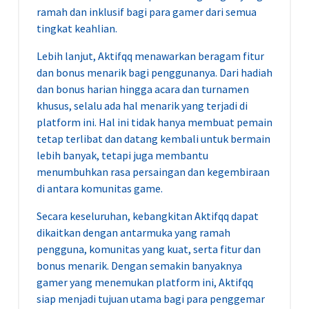
ramah dan inklusif bagi para gamer dari semua
tingkat keahlian.
Lebih lanjut, Aktifqq menawarkan beragam fitur
dan bonus menarik bagi penggunanya. Dari hadiah
dan bonus harian hingga acara dan turnamen
khusus, selalu ada hal menarik yang terjadi di
platform ini. Hal ini tidak hanya membuat pemain
tetap terlibat dan datang kembali untuk bermain
lebih banyak, tetapi juga membantu
menumbuhkan rasa persaingan dan kegembiraan
di antara komunitas game.
Secara keseluruhan, kebangkitan Aktifqq dapat
dikaitkan dengan antarmuka yang ramah
pengguna, komunitas yang kuat, serta fitur dan
bonus menarik. Dengan semakin banyaknya
gamer yang menemukan platform ini, Aktifqq
siap menjadi tujuan utama bagi para penggemar