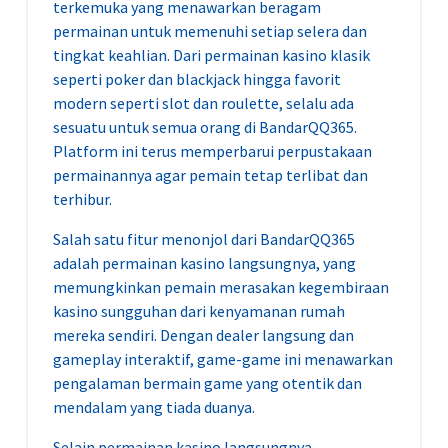
terkemuka yang menawarkan beragam
permainan untuk memenuhi setiap selera dan
tingkat keahlian. Dari permainan kasino klasik
seperti poker dan blackjack hingga favorit
modern seperti slot dan roulette, selalu ada
sesuatu untuk semua orang di BandarQQ365.
Platform ini terus memperbarui perpustakaan
permainannya agar pemain tetap terlibat dan
terhibur.
Salah satu fitur menonjol dari BandarQQ365
adalah permainan kasino langsungnya, yang
memungkinkan pemain merasakan kegembiraan
kasino sungguhan dari kenyamanan rumah
mereka sendiri. Dengan dealer langsung dan
gameplay interaktif, game-game ini menawarkan
pengalaman bermain game yang otentik dan
mendalam yang tiada duanya.
Selain permainan kasino langsungnya,