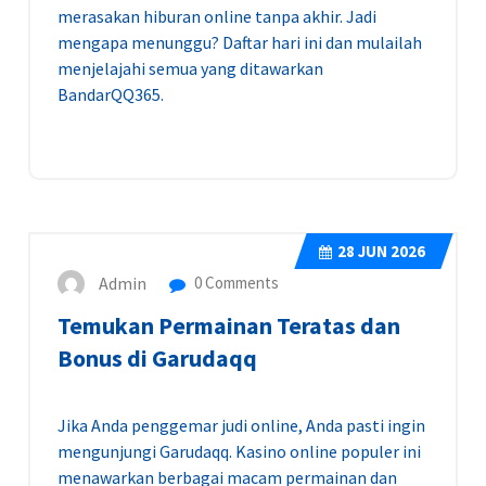
merasakan hiburan online tanpa akhir. Jadi
mengapa menunggu? Daftar hari ini dan mulailah
menjelajahi semua yang ditawarkan
BandarQQ365.
28
JUN 2026
Admin
0 Comments
Temukan Permainan Teratas dan
Bonus di Garudaqq
Jika Anda penggemar judi online, Anda pasti ingin
mengunjungi Garudaqq. Kasino online populer ini
menawarkan berbagai macam permainan dan