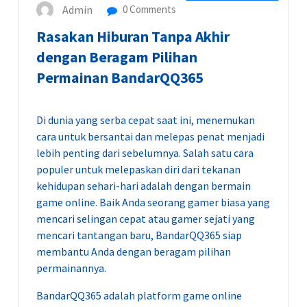
Admin
0 Comments
Rasakan Hiburan Tanpa Akhir
dengan Beragam Pilihan
Permainan BandarQQ365
Di dunia yang serba cepat saat ini, menemukan
cara untuk bersantai dan melepas penat menjadi
lebih penting dari sebelumnya. Salah satu cara
populer untuk melepaskan diri dari tekanan
kehidupan sehari-hari adalah dengan bermain
game online. Baik Anda seorang gamer biasa yang
mencari selingan cepat atau gamer sejati yang
mencari tantangan baru, BandarQQ365 siap
membantu Anda dengan beragam pilihan
permainannya.
BandarQQ365 adalah platform game online