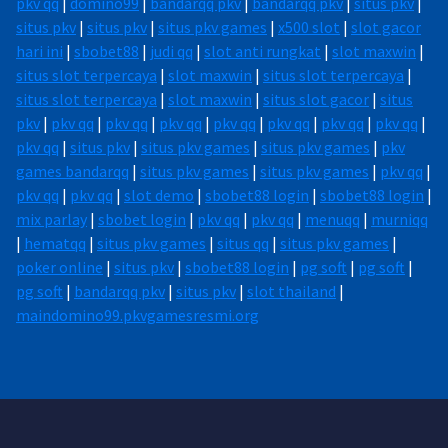
pkv qq
|
domino99
|
bandarqq pkv
|
bandarqq pkv
|
situs pkv
|
situs pkv
|
situs pkv
|
situs pkv games
|
x500 slot
|
slot gacor
hari ini
|
sbobet88
|
judi qq
|
slot anti rungkat
|
slot maxwin
|
situs slot terpercaya
|
slot maxwin
|
situs slot terpercaya
|
situs slot terpercaya
|
slot maxwin
|
situs slot gacor
|
situs
pkv
|
pkv qq
|
pkv qq
|
pkv qq
|
pkv qq
|
pkv qq
|
pkv qq
|
pkv qq
|
pkv qq
|
situs pkv
|
situs pkv games
|
situs pkv games
|
pkv
games bandarqq
|
situs pkv games
|
situs pkv games
|
pkv qq
|
pkv qq
|
pkv qq
|
slot demo
|
sbobet88 login
|
sbobet88 login
|
mix parlay
|
sbobet login
|
pkv qq
|
pkv qq
|
menuqq
|
murniqq
|
hematqq
|
situs pkv games
|
situs qq
|
situs pkv games
|
poker online
|
situs pkv
|
sbobet88 login
|
pg soft
|
pg soft
|
pg soft
|
bandarqq pkv
|
situs pkv
|
slot thailand
|
maindomino99.pkvgamesresmi.org