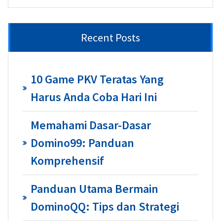
Recent Posts
10 Game PKV Teratas Yang
Harus Anda Coba Hari Ini
Memahami Dasar-Dasar
Domino99: Panduan
Komprehensif
Panduan Utama Bermain
DominoQQ: Tips dan Strategi