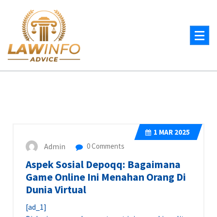
Skip
to
content
Mainkan di PKV Games, situs poker online dengan fitur premium. Nikmati berbagai permainan po
dengan fitur unggulan dan peluang menang yang tinggi.
1
MAR 2025
Admin
0 Comments
Aspek Sosial Depoqq: Bagaimana
Game Online Ini Menahan Orang Di
Dunia Virtual
[ad_1]