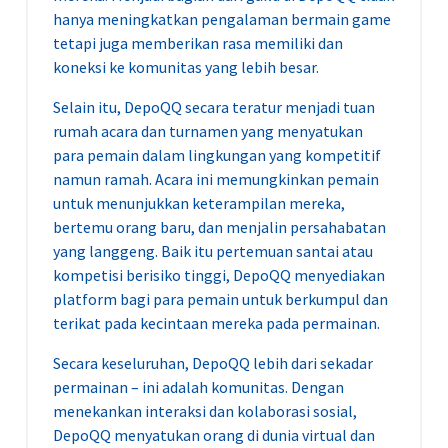
hanya meningkatkan pengalaman bermain game
tetapi juga memberikan rasa memiliki dan
koneksi ke komunitas yang lebih besar.
Selain itu, DepoQQ secara teratur menjadi tuan
rumah acara dan turnamen yang menyatukan
para pemain dalam lingkungan yang kompetitif
namun ramah. Acara ini memungkinkan pemain
untuk menunjukkan keterampilan mereka,
bertemu orang baru, dan menjalin persahabatan
yang langgeng. Baik itu pertemuan santai atau
kompetisi berisiko tinggi, DepoQQ menyediakan
platform bagi para pemain untuk berkumpul dan
terikat pada kecintaan mereka pada permainan.
Secara keseluruhan, DepoQQ lebih dari sekadar
permainan – ini adalah komunitas. Dengan
menekankan interaksi dan kolaborasi sosial,
DepoQQ menyatukan orang di dunia virtual dan