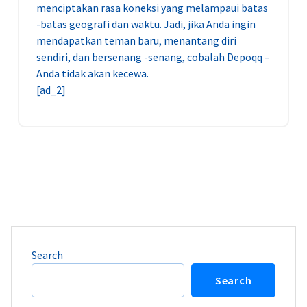
menciptakan rasa koneksi yang melampaui batas
-batas geografi dan waktu. Jadi, jika Anda ingin
mendapatkan teman baru, menantang diri
sendiri, dan bersenang -senang, cobalah Depoqq –
Anda tidak akan kecewa.
[ad_2]
Search
Search