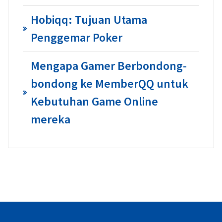
Hobiqq: Tujuan Utama
Penggemar Poker
Mengapa Gamer Berbondong-
bondong ke MemberQQ untuk
Kebutuhan Game Online
mereka