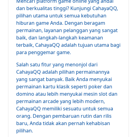
Mencari platform game online yang andal
dan berkualitas tinggi? Kunjungi CahayaQQ,
pilihan utama untuk semua kebutuhan
hiburan game Anda. Dengan beragam
permainan, layanan pelanggan yang sangat
baik, dan langkah-langkah keamanan
terbaik, CahayaQQ adalah tujuan utama bagi
para penggemar game.
Salah satu fitur yang menonjol dari
CahayaQQ adalah pilihan permainannya
yang sangat banyak. Baik Anda menyukai
permainan kartu klasik seperti poker dan
domino atau lebih menyukai mesin slot dan
permainan arcade yang lebih modern,
CahayaQQ memiliki sesuatu untuk semua
orang. Dengan pembaruan rutin dan rilis
baru, Anda tidak akan pernah kehabisan
pilihan.