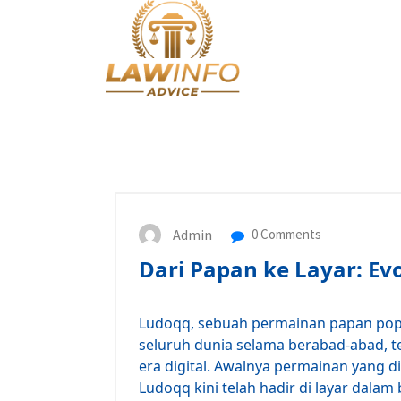
Skip
to
content
Mainkan di PKV Games, situs poker online dengan fitur premium. 
Admin
0 Comments
Dari Papan ke Layar: Evo
Ludoqq, sebuah permainan papan popul
seluruh dunia selama berabad-abad, te
era digital. Awalnya permainan yang d
Ludoqq kini telah hadir di layar dala