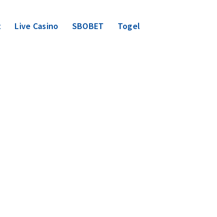
t
Live Casino
SBOBET
Togel
Search
Search
Recent Posts