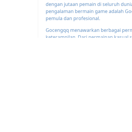
bermain game yang adil dan kompetiti
mendeteksi dan mencegah kecuranga
dan aman untuk bermain.
Selain fokusnya pada komunitas dan 
insentif bagi pemain untuk terus kem
turnamen dan acara eksklusif, Gocen
membuat para pemainnya tetap terliba
Secara keseluruhan, Gocengqq merev
menyediakan platform yang dapat diak
keterampilan, mendorong rasa komun
canggih untuk memastikan gameplay y
untuk membuat pemain tetap terlibat
meningkatkan keterampilan Anda ata
memiliki sesuatu untuk Anda.