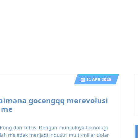
a. Salah satu perusahaan yang merevolusi
engqq, platform game yang melayani gamer
inan untuk pemain dari semua tingkat
seperti poker dan blackjack hingga game yang
 Fortnite, Gocengqq memiliki sesuatu untuk semua
berbagai turnamen dan kompetisi bagi para
reka kesempatan untuk menunjukkan
an hadiah.
ngqq dari platform game lainnya adalah fokus
i komunitas gamer yang bersemangat dan aktif
u meningkatkan keterampilan mereka dan
n dan dukungan ini telah membantu banyak
am waktu singkat.
teknologi canggihnya. Platform ini
 kecerdasan buatan untuk mencocokkan
terampilan yang sama, memastikan pengalaman