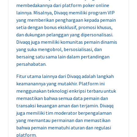
membedakannya dari platform poker online
lainnya. Misalnya, Divaqq memiliki program VIP
yang memberikan penghargaan kepada pemain
setia dengan bonus eksklusif, promosi khusus,
dan dukungan pelanggan yang dipersonalisasi.
Divaqq juga memiliki komunitas pemain dinamis
yang suka mengobrol, bersosialisasi, dan
bersaing satu sama lain dalam pertandingan
persahabatan.
Fitur utama lainnya dari Divaqq adalah langkah
keamanannya yang mutakhir. Platform ini
menggunakan teknologi enkripsi terbaru untuk
memastikan bahwa semua data pemain dan
transaksi keuangan aman dan terjamin. Divaqq
juga memiliki tim moderator berpengalaman
yang memantau permainan dan memastikan
bahwa pemain mematuhi aturan dan regulasi
platform.