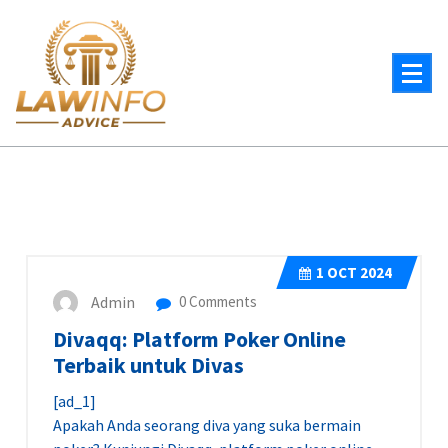
Skip
to
content
Mainkan di PKV Games, situs poker online dengan fitur premium. Nikmati berbagai permainan po
dengan fitur unggulan dan peluang menang yang tinggi.
1
OCT 2024
Admin
0 Comments
Divaqq: Platform Poker Online
Terbaik untuk Divas
[ad_1]
Apakah Anda seorang diva yang suka bermain