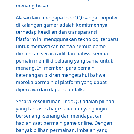
menang besar.
Alasan lain mengapa IndoQQ sangat populer
di kalangan gamer adalah komitmennya
terhadap keadilan dan transparansi.
Platform ini menggunakan teknologi terbaru
untuk memastikan bahwa semua game
dimainkan secara adil dan bahwa semua
pemain memiliki peluang yang sama untuk
menang. Ini memberi para pemain
ketenangan pikiran mengetahui bahwa
mereka bermain di platform yang dapat
dipercaya dan dapat diandalkan.
Secara keseluruhan, IndoQQ adalah pilihan
yang fantastis bagi siapa pun yang ingin
bersenang -senang dan mendapatkan
hadiah saat bermain game online. Dengan
banyak pilihan permainan, imbalan yang