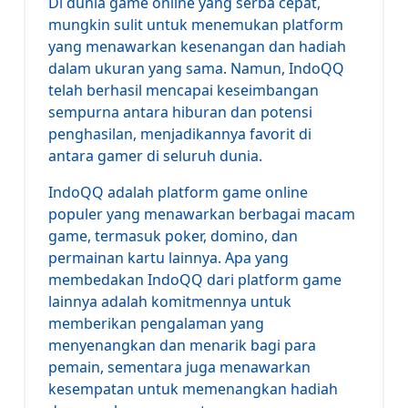
Di dunia game online yang serba cepat,
mungkin sulit untuk menemukan platform
yang menawarkan kesenangan dan hadiah
dalam ukuran yang sama. Namun, IndoQQ
telah berhasil mencapai keseimbangan
sempurna antara hiburan dan potensi
penghasilan, menjadikannya favorit di
antara gamer di seluruh dunia.
IndoQQ adalah platform game online
populer yang menawarkan berbagai macam
game, termasuk poker, domino, dan
permainan kartu lainnya. Apa yang
membedakan IndoQQ dari platform game
lainnya adalah komitmennya untuk
memberikan pengalaman yang
menyenangkan dan menarik bagi para
pemain, sementara juga menawarkan
kesempatan untuk memenangkan hadiah