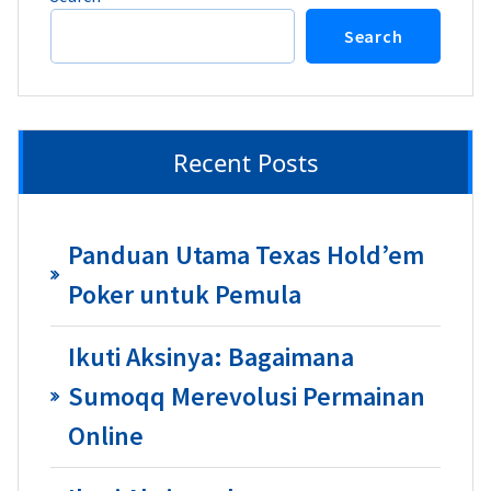
Search
Recent Posts
Panduan Utama Texas Hold’em
Poker untuk Pemula
Ikuti Aksinya: Bagaimana
Sumoqq Merevolusi Permainan
Online