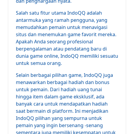
dan penghargaan nyata.
Salah satu fitur utama IndoQQ adalah
antarmuka yang ramah pengguna, yang
memudahkan pemain untuk menavigasi
situs dan menemukan game favorit mereka.
Apakah Anda seorang profesional
berpengalaman atau pendatang baru di
dunia game online, IndoQQ memiliki sesuatu
untuk semua orang.
Selain berbagai pilihan game, IndoQQ juga
menawarkan berbagai hadiah dan bonus
untuk pemain. Dari hadiah uang tunai
hingga item dalam game eksklusif, ada
banyak cara untuk mendapatkan hadiah
saat bermain di platform. Ini menjadikan
IndoQQ pilihan yang sempurna untuk
pemain yang ingin bersenang -senang
sementara juga memiliki kesempatan untuk