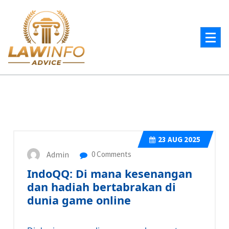
Skip
to
content
Mainkan di PKV Games, situs poker online dengan fitur premium. Nikmati berbagai
permainan poker dengan fitur unggulan dan peluang menang yang tinggi.
23
AUG 2025
Admin
0 Comments
IndoQQ: Di mana kesenangan
dan hadiah bertabrakan di
dunia game online