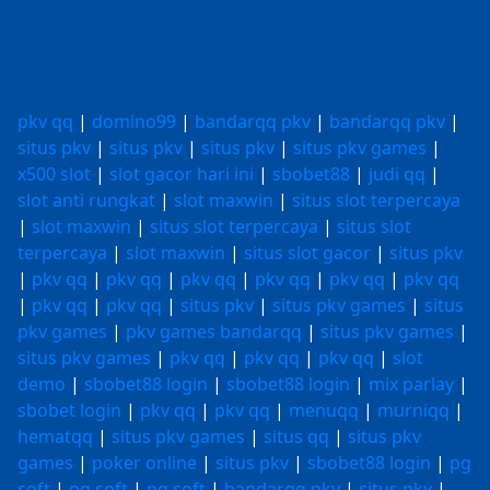
pkv qq
|
domino99
|
bandarqq pkv
|
bandarqq pkv
|
situs pkv
|
situs pkv
|
situs pkv
|
situs pkv games
|
x500 slot
|
slot gacor hari ini
|
sbobet88
|
judi qq
|
slot anti rungkat
|
slot maxwin
|
situs slot terpercaya
|
slot maxwin
|
situs slot terpercaya
|
situs slot
terpercaya
|
slot maxwin
|
situs slot gacor
|
situs pkv
|
pkv qq
|
pkv qq
|
pkv qq
|
pkv qq
|
pkv qq
|
pkv qq
|
pkv qq
|
pkv qq
|
situs pkv
|
situs pkv games
|
situs
pkv games
|
pkv games bandarqq
|
situs pkv games
|
situs pkv games
|
pkv qq
|
pkv qq
|
pkv qq
|
slot
demo
|
sbobet88 login
|
sbobet88 login
|
mix parlay
|
sbobet login
|
pkv qq
|
pkv qq
|
menuqq
|
murniqq
|
hematqq
|
situs pkv games
|
situs qq
|
situs pkv
games
|
poker online
|
situs pkv
|
sbobet88 login
|
pg
soft
|
pg soft
|
pg soft
|
bandarqq pkv
|
situs pkv
|