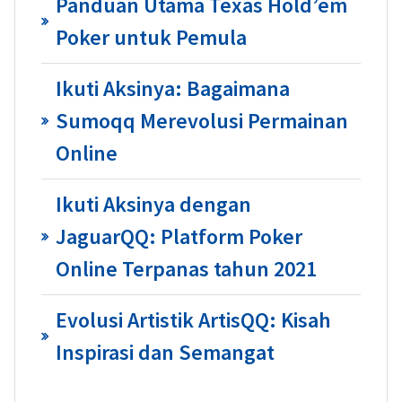
Panduan Utama Texas Hold’em
Poker untuk Pemula
Ikuti Aksinya: Bagaimana
Sumoqq Merevolusi Permainan
Online
Ikuti Aksinya dengan
JaguarQQ: Platform Poker
Online Terpanas tahun 2021
Evolusi Artistik ArtisQQ: Kisah
Inspirasi dan Semangat