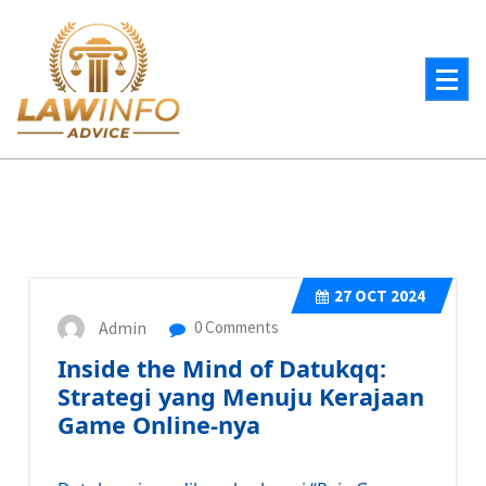
Skip
to
content
Mainkan di PKV Games, situs poker online dengan fitur premium. Nikmati berbagai
permainan poker dengan fitur unggulan dan peluang menang yang tinggi.
27
OCT 2024
Admin
0 Comments
Inside the Mind of Datukqq:
Strategi yang Menuju Kerajaan
Game Online-nya