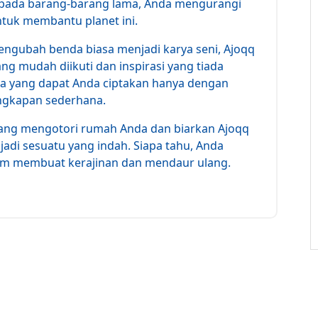
pada barang-barang lama, Anda mengurangi
tuk membantu planet ini.
 mengubah benda biasa menjadi karya seni, Ajoqq
ng mudah diikuti dan inspirasi yang tiada
pa yang dapat Anda ciptakan hanya dengan
engkapan sederhana.
ang mengotori rumah Anda dan biarkan Ajoqq
i sesuatu yang indah. Siapa tahu, Anda
m membuat kerajinan dan mendaur ulang.