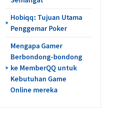
Hobiqq: Tujuan Utama
Penggemar Poker
Mengapa Gamer
Berbondong-bondong
ke MemberQQ untuk
Kebutuhan Game
Online mereka