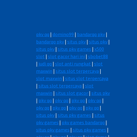
pkv qq
|
domino99
|
bandarqq pkv
|
bandarqq pkv
|
situs pkv
|
situs pkv
|
situs pkv
|
situs pkv games
|
x500
slot
|
slot gacor hari ini
|
sbobet88
|
judi qq
|
slot anti rungkat
|
slot
maxwin
|
situs slot terpercaya
|
slot maxwin
|
situs slot terpercaya
|
situs slot terpercaya
|
slot
maxwin
|
situs slot gacor
|
situs pkv
|
pkv qq
|
pkv qq
|
pkv qq
|
pkv qq
|
pkv qq
|
pkv qq
|
pkv qq
|
pkv qq
|
situs pkv
|
situs pkv games
|
situs
pkv games
|
pkv games bandarqq
|
situs pkv games
|
situs pkv games
|