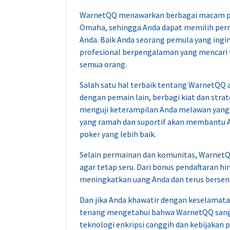
WarnetQQ menawarkan berbagai macam per
Omaha, sehingga Anda dapat memilih perm
Anda. Baik Anda seorang pemula yang ingi
profesional berpengalaman yang mencari 
semua orang.
Salah satu hal terbaik tentang WarnetQQ
dengan pemain lain, berbagi kiat dan str
menguji keterampilan Anda melawan yang 
yang ramah dan suportif akan membantu 
poker yang lebih baik.
Selain permainan dan komunitas, Warnet
agar tetap seru. Dari bonus pendaftaran h
meningkatkan uang Anda dan terus berse
Dan jika Anda khawatir dengan keselamata
tenang mengetahui bahwa WarnetQQ san
teknologi enkripsi canggih dan kebijakan 