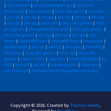
|
slot maxwin
|
situs slot terpercaya
|
situs slot
terpercaya
|
slot maxwin
|
situs slot gacor
|
situs pkv
|
pkv qq
|
pkv qq
|
pkv qq
|
pkv qq
|
pkv qq
|
pkv qq
|
pkv qq
|
pkv qq
|
situs pkv
|
situs pkv games
|
situs
pkv games
|
pkv games bandarqq
|
situs pkv games
|
situs pkv games
|
pkv qq
|
pkv qq
|
pkv qq
|
slot
demo
|
sbobet88 login
|
sbobet88 login
|
mix parlay
|
sbobet login
|
pkv qq
|
pkv qq
|
menuqq
|
murniqq
|
hematqq
|
situs pkv games
|
situs qq
|
situs pkv
games
|
poker online
|
situs pkv
|
sbobet88 login
|
pg
soft
|
pg soft
|
pg soft
|
bandarqq pkv
|
situs pkv
|
slot thailand
|
maindomino99.pkvgamesresmi.org
Copyright © 2026. Created by
Themes Daddy
.
Powered by
WordPress
.