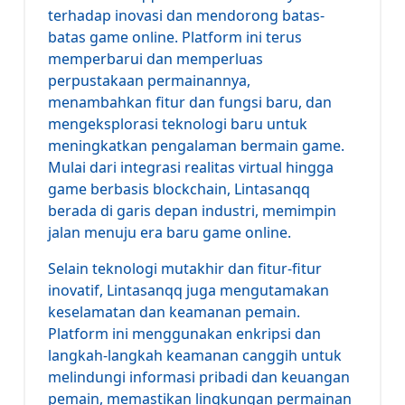
terhadap inovasi dan mendorong batas-
batas game online. Platform ini terus
memperbarui dan memperluas
perpustakaan permainannya,
menambahkan fitur dan fungsi baru, dan
mengeksplorasi teknologi baru untuk
meningkatkan pengalaman bermain game.
Mulai dari integrasi realitas virtual hingga
game berbasis blockchain, Lintasanqq
berada di garis depan industri, memimpin
jalan menuju era baru game online.
Selain teknologi mutakhir dan fitur-fitur
inovatif, Lintasanqq juga mengutamakan
keselamatan dan keamanan pemain.
Platform ini menggunakan enkripsi dan
langkah-langkah keamanan canggih untuk
melindungi informasi pribadi dan keuangan
pemain, memastikan lingkungan permainan