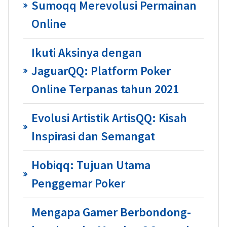
Sumoqq Merevolusi Permainan
Online
Ikuti Aksinya dengan
JaguarQQ: Platform Poker
Online Terpanas tahun 2021
Evolusi Artistik ArtisQQ: Kisah
Inspirasi dan Semangat
Hobiqq: Tujuan Utama
Penggemar Poker
Mengapa Gamer Berbondong-