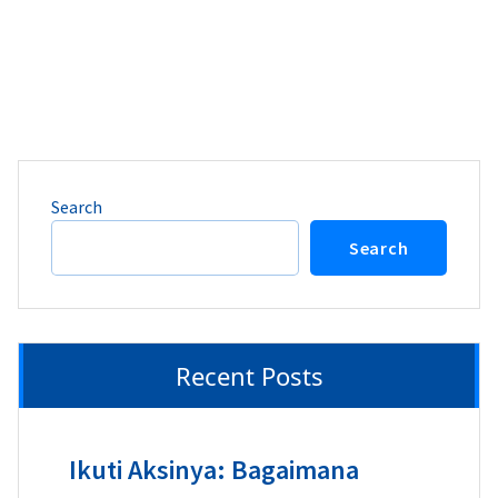
Search
Search
Recent Posts
Ikuti Aksinya: Bagaimana