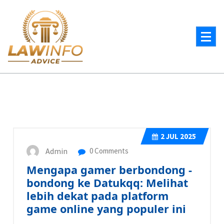
Skip
to
content
Mainkan di PKV Games, situs poker online dengan fitur premium. Nikmati berbagai
permainan poker dengan fitur unggulan dan peluang menang yang tinggi.
2
JUL 2025
Admin
0 Comments
Mengapa gamer berbondong -
bondong ke Datukqq: Melihat
lebih dekat pada platform
game online yang populer ini