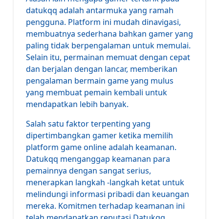
datukqq adalah antarmuka yang ramah
pengguna. Platform ini mudah dinavigasi,
membuatnya sederhana bahkan gamer yang
paling tidak berpengalaman untuk memulai.
Selain itu, permainan memuat dengan cepat
dan berjalan dengan lancar, memberikan
pengalaman bermain game yang mulus
yang membuat pemain kembali untuk
mendapatkan lebih banyak.
Salah satu faktor terpenting yang
dipertimbangkan gamer ketika memilih
platform game online adalah keamanan.
Datukqq menganggap keamanan para
pemainnya dengan sangat serius,
menerapkan langkah -langkah ketat untuk
melindungi informasi pribadi dan keuangan
mereka. Komitmen terhadap keamanan ini
telah mendapatkan reputasi Datukqq