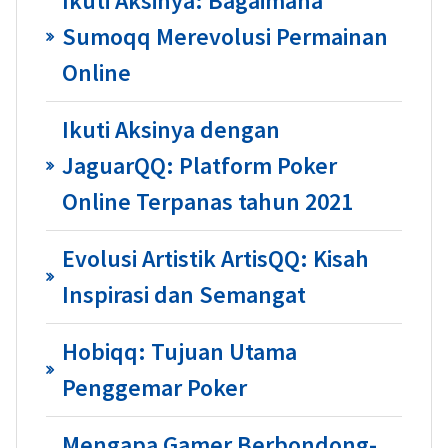
Ikuti Aksinya: Bagaimana
Sumoqq Merevolusi Permainan
Online
Ikuti Aksinya dengan
JaguarQQ: Platform Poker
Online Terpanas tahun 2021
Evolusi Artistik ArtisQQ: Kisah
Inspirasi dan Semangat
Hobiqq: Tujuan Utama
Penggemar Poker
Mengapa Gamer Berbondong-