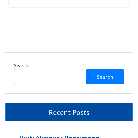
Search
Search
Recent Posts