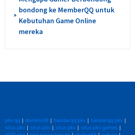
bondong ke MemberQQ untuk
Kebutuhan Game Online
mereka
pkv qq
|
domino99
|
bandarqq pkv
|
bandarqq pkv
|
situs pkv
|
situs pkv
|
situs pkv
|
situs pkv games
|
x500 slot
|
slot gacor hari ini
|
sbobet88
|
judi qq
|