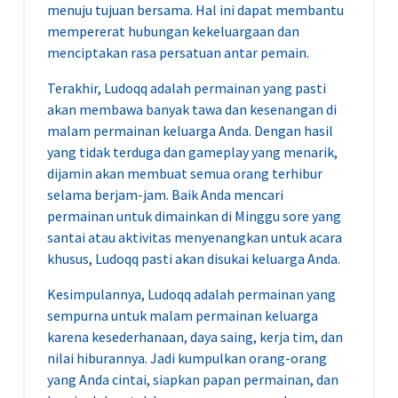
menuju tujuan bersama. Hal ini dapat membantu
mempererat hubungan kekeluargaan dan
menciptakan rasa persatuan antar pemain.
Terakhir, Ludoqq adalah permainan yang pasti
akan membawa banyak tawa dan kesenangan di
malam permainan keluarga Anda. Dengan hasil
yang tidak terduga dan gameplay yang menarik,
dijamin akan membuat semua orang terhibur
selama berjam-jam. Baik Anda mencari
permainan untuk dimainkan di Minggu sore yang
santai atau aktivitas menyenangkan untuk acara
khusus, Ludoqq pasti akan disukai keluarga Anda.
Kesimpulannya, Ludoqq adalah permainan yang
sempurna untuk malam permainan keluarga
karena kesederhanaan, daya saing, kerja tim, dan
nilai hiburannya. Jadi kumpulkan orang-orang
yang Anda cintai, siapkan papan permainan, dan