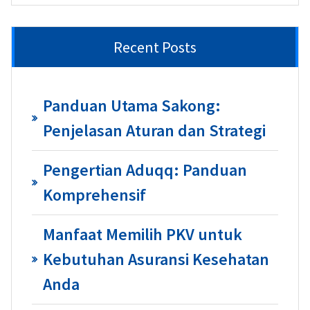
Recent Posts
Panduan Utama Sakong:
Penjelasan Aturan dan Strategi
Pengertian Aduqq: Panduan
Komprehensif
Manfaat Memilih PKV untuk
Kebutuhan Asuransi Kesehatan
Anda