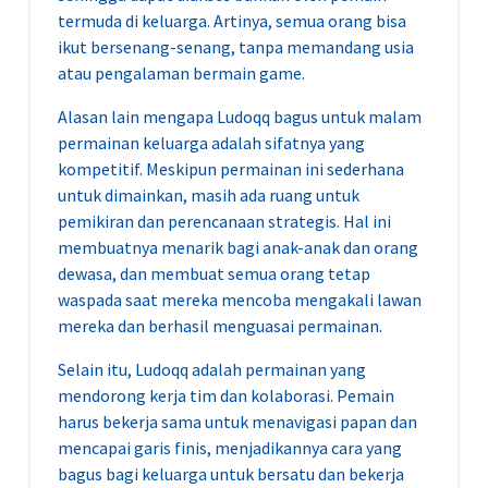
termuda di keluarga. Artinya, semua orang bisa
ikut bersenang-senang, tanpa memandang usia
atau pengalaman bermain game.
Alasan lain mengapa Ludoqq bagus untuk malam
permainan keluarga adalah sifatnya yang
kompetitif. Meskipun permainan ini sederhana
untuk dimainkan, masih ada ruang untuk
pemikiran dan perencanaan strategis. Hal ini
membuatnya menarik bagi anak-anak dan orang
dewasa, dan membuat semua orang tetap
waspada saat mereka mencoba mengakali lawan
mereka dan berhasil menguasai permainan.
Selain itu, Ludoqq adalah permainan yang
mendorong kerja tim dan kolaborasi. Pemain
harus bekerja sama untuk menavigasi papan dan
mencapai garis finis, menjadikannya cara yang
bagus bagi keluarga untuk bersatu dan bekerja