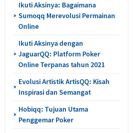
Ikuti Aksinya: Bagaimana
Sumoqq Merevolusi Permainan
Online
Ikuti Aksinya dengan
JaguarQQ: Platform Poker
Online Terpanas tahun 2021
Evolusi Artistik ArtisQQ: Kisah
Inspirasi dan Semangat
Hobiqq: Tujuan Utama
Penggemar Poker