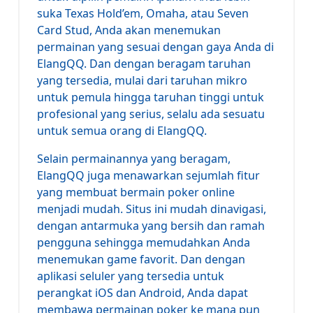
suka Texas Hold’em, Omaha, atau Seven
Card Stud, Anda akan menemukan
permainan yang sesuai dengan gaya Anda di
ElangQQ. Dan dengan beragam taruhan
yang tersedia, mulai dari taruhan mikro
untuk pemula hingga taruhan tinggi untuk
profesional yang serius, selalu ada sesuatu
untuk semua orang di ElangQQ.
Selain permainannya yang beragam,
ElangQQ juga menawarkan sejumlah fitur
yang membuat bermain poker online
menjadi mudah. Situs ini mudah dinavigasi,
dengan antarmuka yang bersih dan ramah
pengguna sehingga memudahkan Anda
menemukan game favorit. Dan dengan
aplikasi seluler yang tersedia untuk
perangkat iOS dan Android, Anda dapat
membawa permainan poker ke mana pun