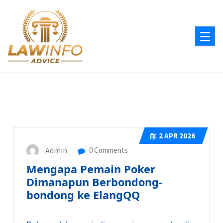
Skip
to
content
Mainkan di PKV Games, situs poker online dengan fitur premium. Nikmati berbagai
permainan poker dengan fitur unggulan dan peluang menang yang tinggi.
2
APR 2026
Admin
0 Comments
Mengapa Pemain Poker
Dimanapun Berbondong-
bondong ke ElangQQ