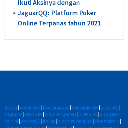
Ikuti Aksinya dengan
JaguarQQ: Platform Poker
Online Terpanas tahun 2021
pkv qq
|
domino99
|
bandarqq pkv
|
bandarqq pkv
|
situs pkv
|
situs pkv
|
situs pkv
|
situs pkv games
|
x500 slot
|
slot gacor
hari ini
|
sbobet88
|
judi qq
|
slot anti rungkat
|
slot maxwin
|
situs slot terpercaya
|
slot maxwin
|
situs slot terpercaya
|