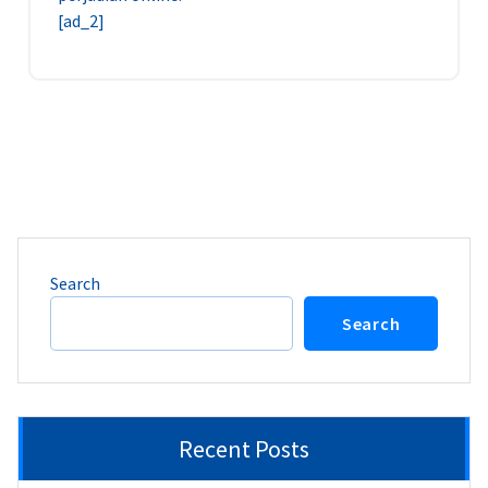
[ad_2]
Search
Search
Recent Posts