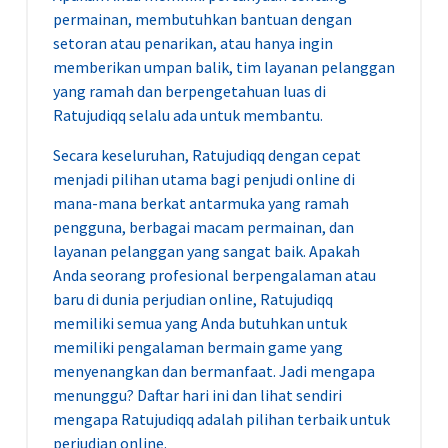
permainan, membutuhkan bantuan dengan
setoran atau penarikan, atau hanya ingin
memberikan umpan balik, tim layanan pelanggan
yang ramah dan berpengetahuan luas di
Ratujudiqq selalu ada untuk membantu.
Secara keseluruhan, Ratujudiqq dengan cepat
menjadi pilihan utama bagi penjudi online di
mana-mana berkat antarmuka yang ramah
pengguna, berbagai macam permainan, dan
layanan pelanggan yang sangat baik. Apakah
Anda seorang profesional berpengalaman atau
baru di dunia perjudian online, Ratujudiqq
memiliki semua yang Anda butuhkan untuk
memiliki pengalaman bermain game yang
menyenangkan dan bermanfaat. Jadi mengapa
menunggu? Daftar hari ini dan lihat sendiri
mengapa Ratujudiqq adalah pilihan terbaik untuk
perjudian online.