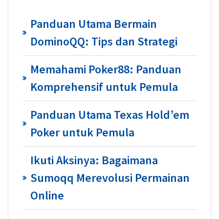
Panduan Utama Bermain
DominoQQ: Tips dan Strategi
Memahami Poker88: Panduan
Komprehensif untuk Pemula
Panduan Utama Texas Hold’em
Poker untuk Pemula
Ikuti Aksinya: Bagaimana
Sumoqq Merevolusi Permainan
Online