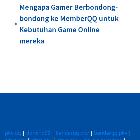
Mengapa Gamer Berbondong-
bondong ke MemberQQ untuk
Kebutuhan Game Online
mereka
pkv qq
|
domino99
|
bandarqq pkv
|
bandarqq pkv
|