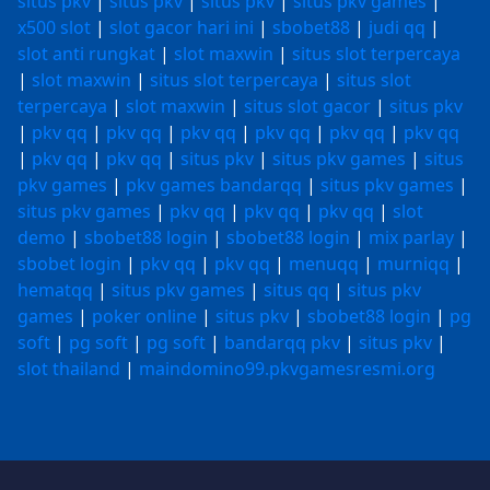
situs pkv
|
situs pkv
|
situs pkv
|
situs pkv games
|
x500 slot
|
slot gacor hari ini
|
sbobet88
|
judi qq
|
slot anti rungkat
|
slot maxwin
|
situs slot terpercaya
|
slot maxwin
|
situs slot terpercaya
|
situs slot
terpercaya
|
slot maxwin
|
situs slot gacor
|
situs pkv
|
pkv qq
|
pkv qq
|
pkv qq
|
pkv qq
|
pkv qq
|
pkv qq
|
pkv qq
|
pkv qq
|
situs pkv
|
situs pkv games
|
situs
pkv games
|
pkv games bandarqq
|
situs pkv games
|
situs pkv games
|
pkv qq
|
pkv qq
|
pkv qq
|
slot
demo
|
sbobet88 login
|
sbobet88 login
|
mix parlay
|
sbobet login
|
pkv qq
|
pkv qq
|
menuqq
|
murniqq
|
hematqq
|
situs pkv games
|
situs qq
|
situs pkv
games
|
poker online
|
situs pkv
|
sbobet88 login
|
pg
soft
|
pg soft
|
pg soft
|
bandarqq pkv
|
situs pkv
|
slot thailand
|
maindomino99.pkvgamesresmi.org