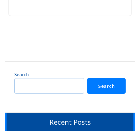
Search
Search
Recent Posts