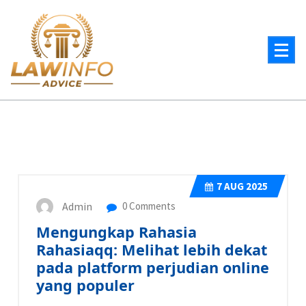
Skip
to
content
Mainkan di PKV Games, situs poker online dengan fitur premium. Nikmati berbagai
permainan poker dengan fitur unggulan dan peluang menang yang tinggi.
7
AUG 2025
Admin
0 Comments
Mengungkap Rahasia
Rahasiaqq: Melihat lebih dekat
pada platform perjudian online
yang populer