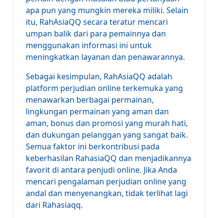
apa pun yang mungkin mereka miliki. Selain
itu, RahAsiaQQ secara teratur mencari
umpan balik dari para pemainnya dan
menggunakan informasi ini untuk
meningkatkan layanan dan penawarannya.
Sebagai kesimpulan, RahAsiaQQ adalah
platform perjudian online terkemuka yang
menawarkan berbagai permainan,
lingkungan permainan yang aman dan
aman, bonus dan promosi yang murah hati,
dan dukungan pelanggan yang sangat baik.
Semua faktor ini berkontribusi pada
keberhasilan RahasiaQQ dan menjadikannya
favorit di antara penjudi online. Jika Anda
mencari pengalaman perjudian online yang
andal dan menyenangkan, tidak terlihat lagi
dari Rahasiaqq.