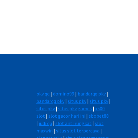
pkv qq
|
domino99
|
bandarqq pkv
|
bandarqq pkv
|
situs pkv
|
situs pkv
|
situs pkv
|
situs pkv games
|
x500
slot
|
slot gacor hari ini
|
sbobet88
|
judi qq
|
slot anti rungkat
|
slot
maxwin
|
situs slot terpercaya
|