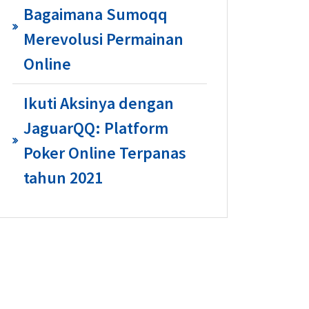
Bagaimana Sumoqq
Merevolusi Permainan
Online
Ikuti Aksinya dengan
JaguarQQ: Platform
Poker Online Terpanas
tahun 2021