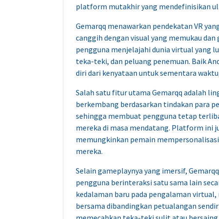
platform mutakhir yang mendefinisikan ula
Gemarqq menawarkan pendekatan VR yang 
canggih dengan visual yang memukau dan 
pengguna menjelajahi dunia virtual yang l
teka-teki, dan peluang penemuan. Baik And
diri dari kenyataan untuk sementara wakt
Salah satu fitur utama Gemarqq adalah li
berkembang berdasarkan tindakan para pem
sehingga membuat pengguna tetap terlib
mereka di masa mendatang. Platform ini j
memungkinkan pemain mempersonalisasi r
mereka.
Selain gameplaynya yang imersif, Gemarq
pengguna berinteraksi satu sama lain seca
kedalaman baru pada pengalaman virtual, 
bersama dibandingkan petualangan sendir
memecahkan teka-teki sulit atau bersaing