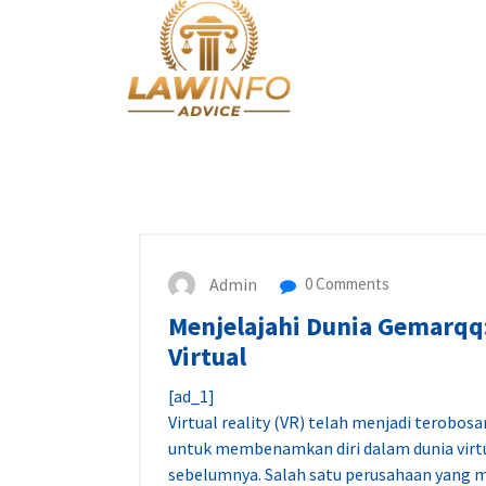
Skip
to
content
Mainkan di PKV Games, situs poker online dengan fitur premium. Nikmati
Admin
0 Comments
Menjelajahi Dunia Gemarqq
Virtual
[ad_1]
Virtual reality (VR) telah menjadi terob
untuk membenamkan diri dalam dunia virt
sebelumnya. Salah satu perusahaan yang 