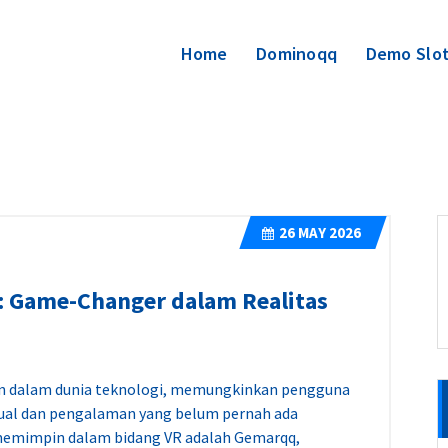
Home
Dominoqq
Demo Slo
 berbagai permainan poker dengan fitur unggulan dan peluang menang yang tinggi.
26
MAY 2026
: Game-Changer dalam Realitas
osan dalam dunia teknologi, memungkinkan pengguna
ual dan pengalaman yang belum pernah ada
memimpin dalam bidang VR adalah Gemarqq,