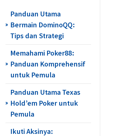
Panduan Utama
Bermain DominoQQ:
Tips dan Strategi
Memahami Poker88:
Panduan Komprehensif
untuk Pemula
Panduan Utama Texas
Hold’em Poker untuk
Pemula
Ikuti Aksinya: