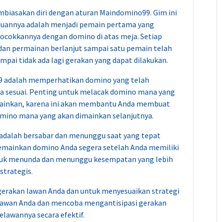
biasakan diri dengan aturan Maindomino99. Gim ini
ujuannya adalah menjadi pemain pertama yang
okkannya dengan domino di atas meja. Setiap
dan permainan berlanjut sampai satu pemain telah
ai tidak ada lagi gerakan yang dapat dilakukan.
99 adalah memperhatikan domino yang telah
 sesuai. Penting untuk melacak domino mana yang
mainkan, karena ini akan membantu Anda membuat
omino mana yang akan dimainkan selanjutnya.
 adalah bersabar dan menunggu saat yang tepat
emainkan domino Anda segera setelah Anda memiliki
untuk menunda dan menunggu kesempatan yang lebih
strategis.
gerakan lawan Anda dan untuk menyesuaikan strategi
lawan Anda dan mencoba mengantisipasi gerakan
lawannya secara efektif.