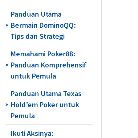
Panduan Utama
Bermain DominoQQ:
Tips dan Strategi
Memahami Poker88:
Panduan Komprehensif
untuk Pemula
Panduan Utama Texas
Hold’em Poker untuk
Pemula
Ikuti Aksinya: