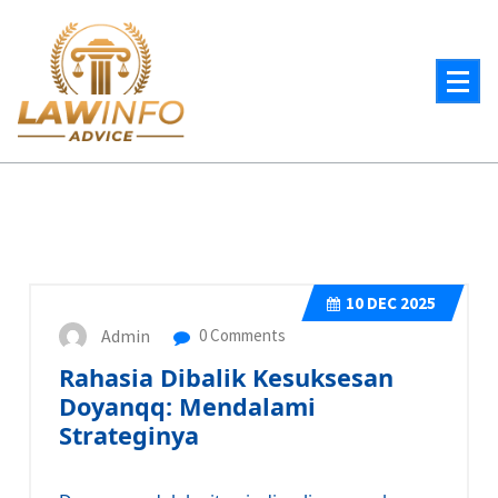
Skip
to
content
Mainkan di PKV Games, situs poker online dengan fitur premium. Nikmati berbagai
permainan poker dengan fitur unggulan dan peluang menang yang tinggi.
10
DEC 2025
Admin
0 Comments
Rahasia Dibalik Kesuksesan
Doyanqq: Mendalami
Strateginya