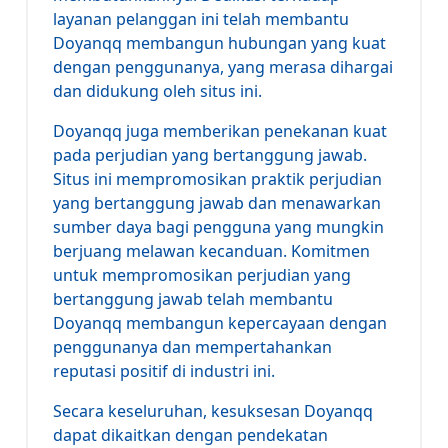
layanan pelanggan ini telah membantu
Doyanqq membangun hubungan yang kuat
dengan penggunanya, yang merasa dihargai
dan didukung oleh situs ini.
Doyanqq juga memberikan penekanan kuat
pada perjudian yang bertanggung jawab.
Situs ini mempromosikan praktik perjudian
yang bertanggung jawab dan menawarkan
sumber daya bagi pengguna yang mungkin
berjuang melawan kecanduan. Komitmen
untuk mempromosikan perjudian yang
bertanggung jawab telah membantu
Doyanqq membangun kepercayaan dengan
penggunanya dan mempertahankan
reputasi positif di industri ini.
Secara keseluruhan, kesuksesan Doyanqq
dapat dikaitkan dengan pendekatan