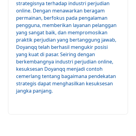
strategisnya terhadap industri perjudian
online. Dengan menawarkan beragam
permainan, berfokus pada pengalaman
pengguna, memberikan layanan pelanggan
yang sangat baik, dan mempromosikan
praktik perjudian yang bertanggung jawab,
Doyanqq telah berhasil mengukir posisi
yang kuat di pasar. Seiring dengan
berkembangnya industri perjudian online,
kesuksesan Doyanqq menjadi contoh
cemerlang tentang bagaimana pendekatan
strategis dapat menghasilkan kesuksesan
jangka panjang.