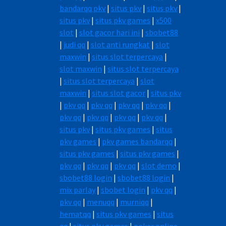
bandarqq pkv
|
situs pkv
|
situs pkv
|
situs pkv
|
situs pkv games
|
x500
slot
|
slot gacor hari ini
|
sbobet88
|
judi qq
|
slot anti rungkat
|
slot
maxwin
|
situs slot terpercaya
|
slot maxwin
|
situs slot terpercaya
|
situs slot terpercaya
|
slot
maxwin
|
situs slot gacor
|
situs pkv
|
pkv qq
|
pkv qq
|
pkv qq
|
pkv qq
|
pkv qq
|
pkv qq
|
pkv qq
|
pkv qq
|
situs pkv
|
situs pkv games
|
situs
pkv games
|
pkv games bandarqq
|
situs pkv games
|
situs pkv games
|
pkv qq
|
pkv qq
|
pkv qq
|
slot demo
|
sbobet88 login
|
sbobet88 login
|
mix parlay
|
sbobet login
|
pkv qq
|
pkv qq
|
menuqq
|
murniqq
|
hematqq
|
situs pkv games
|
situs