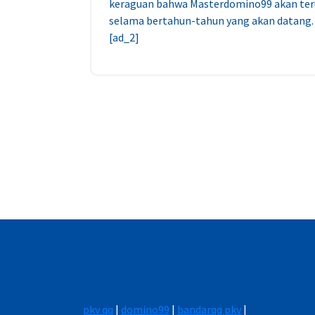
keraguan bahwa Masterdomino99 akan teru
selama bertahun-tahun yang akan datang.
[ad_2]
pkv qq
|
domino99
|
bandarqq pkv
|