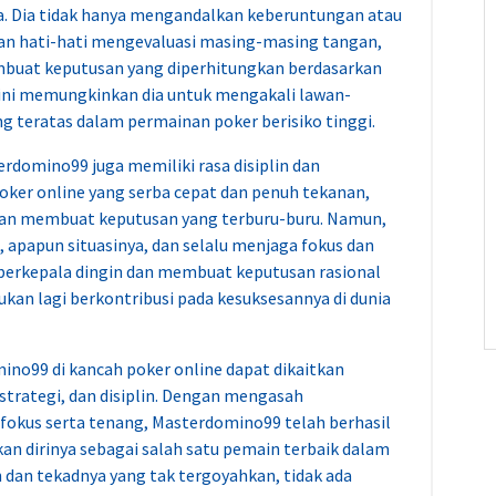
a. Dia tidak hanya mengandalkan keberuntungan atau
ngan hati-hati mengevaluasi masing-masing tangan,
uat keputusan yang diperhitungkan berdasarkan
s ini memungkinkan dia untuk mengakali lawan-
g teratas dalam permainan poker berisiko tinggi.
erdomino99 juga memiliki rasa disiplin dan
poker online yang serba cepat dan penuh tekanan,
dan membuat keputusan yang terburu-buru. Namun,
apapun situasinya, dan selalu menjaga fokus dan
erkepala dingin dan membuat keputusan rasional
ukan lagi berkontribusi pada kesuksesannya di dunia
ino99 di kancah poker online dapat dikaitkan
strategi, dan disiplin. Dengan mengasah
 fokus serta tenang, Masterdomino99 telah berhasil
an dirinya sebagai salah satu pemain terbaik dalam
dan tekadnya yang tak tergoyahkan, tidak ada