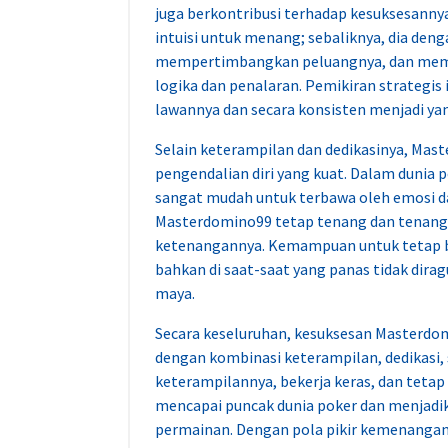
juga berkontribusi terhadap kesuksesanny
intuisi untuk menang; sebaliknya, dia de
mempertimbangkan peluangnya, dan memb
logika dan penalaran. Pemikiran strategi
lawannya dan secara konsisten menjadi yan
Selain keterampilan dan dedikasinya, Mast
pengendalian diri yang kuat. Dalam dunia 
sangat mudah untuk terbawa oleh emosi 
Masterdomino99 tetap tenang dan tenang, 
ketenangannya. Kemampuan untuk tetap b
bahkan di saat-saat yang panas tidak dirag
maya.
Secara keseluruhan, kesuksesan Masterdom
dengan kombinasi keterampilan, dedikasi, 
keterampilannya, bekerja keras, dan tetap
mencapai puncak dunia poker dan menjadik
permainan. Dengan pola pikir kemenangan 