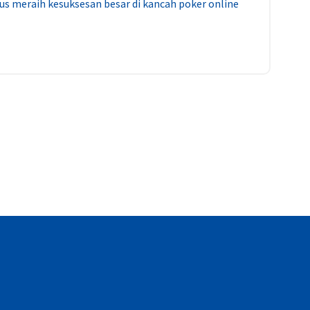
s meraih kesuksesan besar di kancah poker online