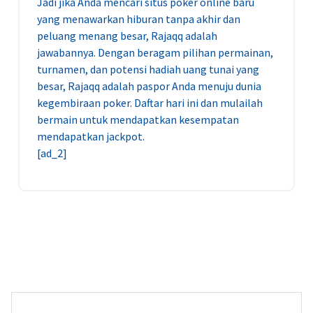
Jadi jika Anda mencari situs poker online baru
yang menawarkan hiburan tanpa akhir dan
peluang menang besar, Rajaqq adalah
jawabannya. Dengan beragam pilihan permainan,
turnamen, dan potensi hadiah uang tunai yang
besar, Rajaqq adalah paspor Anda menuju dunia
kegembiraan poker. Daftar hari ini dan mulailah
bermain untuk mendapatkan kesempatan
mendapatkan jackpot.
[ad_2]