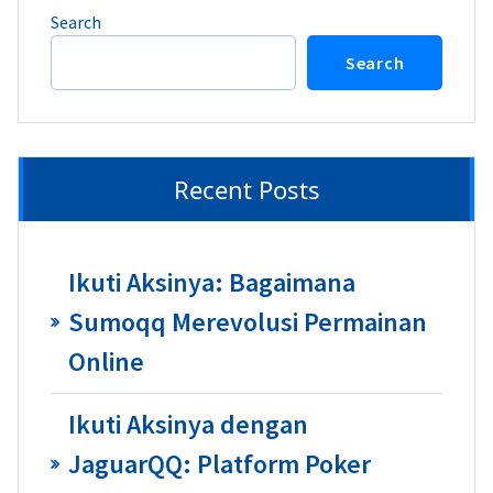
Search
Search
Recent Posts
Ikuti Aksinya: Bagaimana
Sumoqq Merevolusi Permainan
Online
Ikuti Aksinya dengan
JaguarQQ: Platform Poker