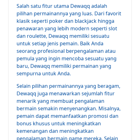
Salah satu fitur utama Dewaqq adalah
pilihan permainannya yang luas. Dari favorit
klasik seperti poker dan blackjack hingga
penawaran yang lebih modern seperti slot
dan roulette, Dewaqq memiliki sesuatu
untuk setiap jenis pemain. Baik Anda
seorang profesional berpengalaman atau
pemula yang ingin mencoba sesuatu yang
baru, Dewaqq memiliki permainan yang
sempurna untuk Anda.
Selain pilihan permainannya yang beragam,
Dewaqq juga menawarkan sejumlah fitur
menarik yang membuat pengalaman
bermain semakin menyenangkan. Misalnya,
pemain dapat memanfaatkan promosi dan
bonus khusus untuk meningkatkan
kemenangan dan meningkatkan
pengalaman bermain game mereka. Selain