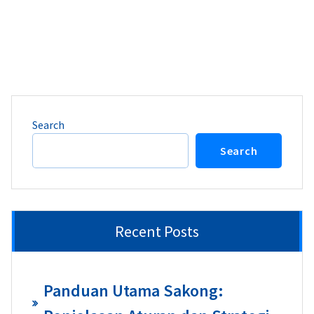
Search
Search
Recent Posts
Panduan Utama Sakong: