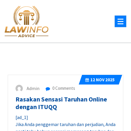
Skip
to
content
Mainkan di PKV Games, situs poker online dengan fitur premium. Nikmati berbagai permainan po
dengan fitur unggulan dan peluang menang yang tinggi.
12
NOV 2025
Admin
0 Comments
Rasakan Sensasi Taruhan Online
dengan ITUQQ
[ad_1]
Jika Anda penggemar taruhan dan perjudian, Anda