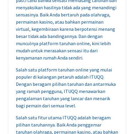
pasti tahu bahwa sensasi memasang taruhan dan
menyaksikan hasilnya tidak ada yang menandingi
sensasinya. Baik Anda bertaruh pada olahraga,
permainan kasino, atau bahkan permainan
virtual, kegembiraan karena berpotensi menang
besar tidak ada bandingannya. Dan dengan
munculnya platform taruhan online, kini lebih
mudah untuk merasakan sensasi itu dari
kenyamanan rumah Anda sendiri.
Salah satu platform taruhan online yang mulai
populer di kalangan petaruh adalah ITUQQ.
Dengan beragam pilihan taruhan dan antarmuka
yang ramah pengguna, ITUQQ menawarkan
pengalaman taruhan yang lancar dan menarik
bagi pemain dari semua level.
Salah satu fitur utama ITUQQ adalah beragam
pilihan taruhannya. Baik Anda penggemar
taruhan olahraga, permainan kasino, atau bahkan