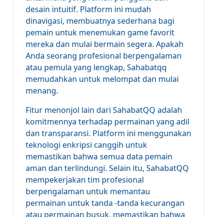
desain intuitif. Platform ini mudah
dinavigasi, membuatnya sederhana bagi
pemain untuk menemukan game favorit
mereka dan mulai bermain segera. Apakah
Anda seorang profesional berpengalaman
atau pemula yang lengkap, Sahabatqq
memudahkan untuk melompat dan mulai
menang.
Fitur menonjol lain dari SahabatQQ adalah
komitmennya terhadap permainan yang adil
dan transparansi. Platform ini menggunakan
teknologi enkripsi canggih untuk
memastikan bahwa semua data pemain
aman dan terlindungi. Selain itu, SahabatQQ
mempekerjakan tim profesional
berpengalaman untuk memantau
permainan untuk tanda -tanda kecurangan
atau permainan busuk, memastikan bahwa