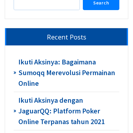
Search
Recent Posts
Ikuti Aksinya: Bagaimana
Sumoqq Merevolusi Permainan
Online
Ikuti Aksinya dengan
JaguarQQ: Platform Poker
Online Terpanas tahun 2021