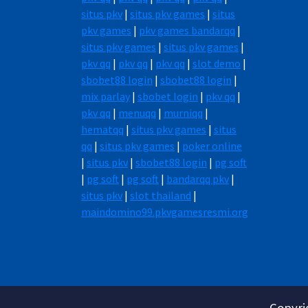
situs pkv
|
situs pkv games
|
situs
pkv games
|
pkv games bandarqq
|
situs pkv games
|
situs pkv games
|
pkv qq
|
pkv qq
|
pkv qq
|
slot demo
|
sbobet88 login
|
sbobet88 login
|
mix parlay
|
sbobet login
|
pkv qq
|
pkv qq
|
menuqq
|
murniqq
|
hematqq
|
situs pkv games
|
situs
qq
|
situs pkv games
|
poker online
|
situs pkv
|
sbobet88 login
|
pg soft
|
pg soft
|
pg soft
|
bandarqq pkv
|
situs pkv
|
slot thailand
|
maindomino99.pkvgamesresmi.org
Copyri