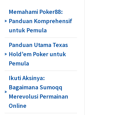
Memahami Poker88:
Panduan Komprehensif
untuk Pemula
Panduan Utama Texas
Hold’em Poker untuk
Pemula
Ikuti Aksinya:
Bagaimana Sumoqq
Merevolusi Permainan
Online