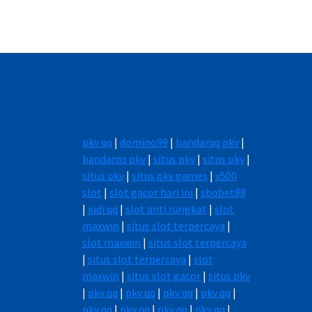
pkv qq
|
domino99
|
bandarqq pkv
|
bandarqq pkv
|
situs pkv
|
situs pkv
|
situs pkv
|
situs pkv games
|
x500
slot
|
slot gacor hari ini
|
sbobet88
|
judi qq
|
slot anti rungkat
|
slot
maxwin
|
situs slot terpercaya
|
slot maxwin
|
situs slot terpercaya
|
situs slot terpercaya
|
slot
maxwin
|
situs slot gacor
|
situs pkv
|
pkv qq
|
pkv qq
|
pkv qq
|
pkv qq
|
pkv qq
|
pkv qq
|
pkv qq
|
pkv qq
|