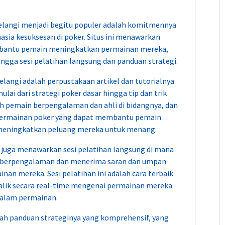
langi menjadi begitu populer adalah komitmennya
a kesuksesan di poker. Situs ini menawarkan
mbantu pemain meningkatkan permainan mereka,
hingga sesi pelatihan langsung dan panduan strategi.
Pelangi adalah perpustakaan artikel dan tutorialnya
lai dari strategi poker dasar hingga tip dan trik
 oleh pemain berpengalaman dan ahli di bidangnya, dan
ermainan poker yang dapat membantu pemain
meningkatkan peluang mereka untuk menang.
i juga menawarkan sesi pelatihan langsung di mana
ih berpengalaman dan menerima saran dan umpan
nan mereka. Sesi pelatihan ini adalah cara terbaik
lik secara real-time mengenai permainan mereka
 dalam permainan.
alah panduan strateginya yang komprehensif, yang