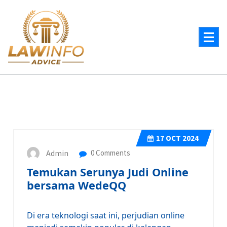
Skip
to
content
Mainkan di PKV Games, situs poker online dengan fitur premium. Nikmati berbagai
permainan poker dengan fitur unggulan dan peluang menang yang tinggi.
17
OCT 2024
Admin
0 Comments
Temukan Serunya Judi Online
bersama WedeQQ
Di era teknologi saat ini, perjudian online