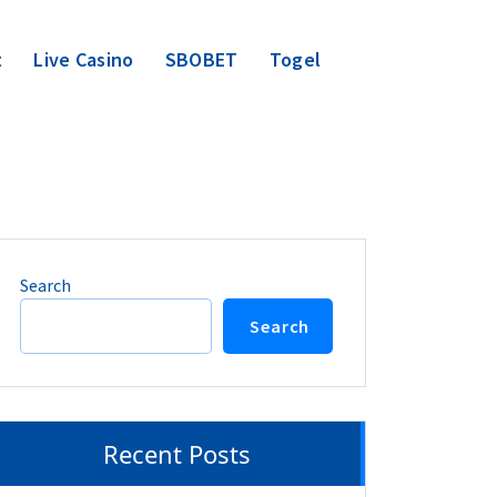
t
Live Casino
SBOBET
Togel
Search
Search
Recent Posts