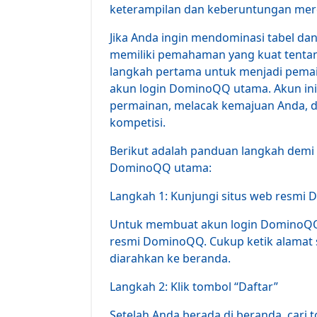
keterampilan dan keberuntungan mer
Jika Anda ingin mendominasi tabel d
memiliki pemahaman yang kuat tentan
langkah pertama untuk menjadi pem
akun login DominoQQ utama. Akun i
permainan, melacak kemajuan Anda, d
kompetisi.
Berikut adalah panduan langkah demi
DominoQQ utama:
Langkah 1: Kunjungi situs web resmi
Untuk membuat akun login DominoQQ 
resmi DominoQQ. Cukup ketik alamat 
diarahkan ke beranda.
Langkah 2: Klik tombol “Daftar”
Setelah Anda berada di beranda, cari to