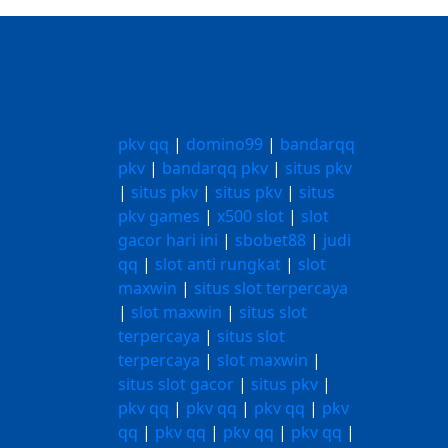
pkv qq
|
domino99
|
bandarqq
pkv
|
bandarqq pkv
|
situs pkv
|
situs pkv
|
situs pkv
|
situs
pkv games
|
x500 slot
|
slot
gacor hari ini
|
sbobet88
|
judi
qq
|
slot anti rungkat
|
slot
maxwin
|
situs slot terpercaya
|
slot maxwin
|
situs slot
terpercaya
|
situs slot
terpercaya
|
slot maxwin
|
situs slot gacor
|
situs pkv
|
pkv qq
|
pkv qq
|
pkv qq
|
pkv
qq
|
pkv qq
|
pkv qq
|
pkv qq
|