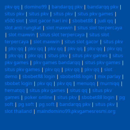
pkv qq
|
domino99
|
bandarqq pkv
|
bandarqq pkv
|
situs pkv
|
situs pkv
|
situs pkv
|
situs pkv games
|
x500 slot
|
slot gacor hari ini
|
sbobet88
|
judi qq
|
slot anti rungkat
|
slot maxwin
|
situs slot terpercaya
|
slot maxwin
|
situs slot terpercaya
|
situs slot
terpercaya
|
slot maxwin
|
situs slot gacor
|
situs pkv
|
pkv qq
|
pkv qq
|
pkv qq
|
pkv qq
|
pkv qq
|
pkv qq
|
pkv qq
|
pkv qq
|
situs pkv
|
situs pkv games
|
situs
pkv games
|
pkv games bandarqq
|
situs pkv games
|
situs pkv games
|
pkv qq
|
pkv qq
|
pkv qq
|
slot
demo
|
sbobet88 login
|
sbobet88 login
|
mix parlay
|
sbobet login
|
pkv qq
|
pkv qq
|
menuqq
|
murniqq
|
hematqq
|
situs pkv games
|
situs qq
|
situs pkv
games
|
poker online
|
situs pkv
|
sbobet88 login
|
pg
soft
|
pg soft
|
pg soft
|
bandarqq pkv
|
situs pkv
|
slot thailand
|
maindomino99.pkvgamesresmi.org