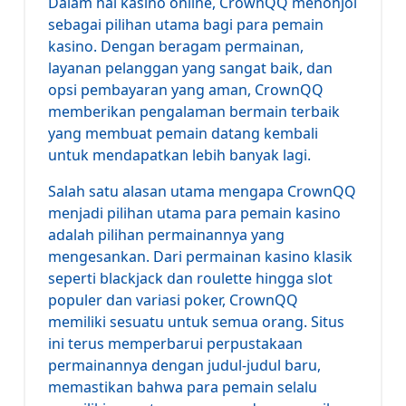
Dalam hal kasino online, CrownQQ menonjol
sebagai pilihan utama bagi para pemain
kasino. Dengan beragam permainan,
layanan pelanggan yang sangat baik, dan
opsi pembayaran yang aman, CrownQQ
memberikan pengalaman bermain terbaik
yang membuat pemain datang kembali
untuk mendapatkan lebih banyak lagi.
Salah satu alasan utama mengapa CrownQQ
menjadi pilihan utama para pemain kasino
adalah pilihan permainannya yang
mengesankan. Dari permainan kasino klasik
seperti blackjack dan roulette hingga slot
populer dan variasi poker, CrownQQ
memiliki sesuatu untuk semua orang. Situs
ini terus memperbarui perpustakaan
permainannya dengan judul-judul baru,
memastikan bahwa para pemain selalu