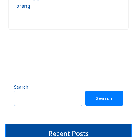
orang.
Search
Search
Recent Posts