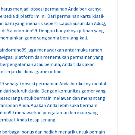
harus menjadi obsesi permainan Anda berikutnya
rsedia di platform ini. Dari permainan kartu klasik
n baru yang menarik seperti Capsa Susun dan AduQ,
er di Maindomino99. Dengan banyaknya pilihan yang
n memainkan game yang sama berulang kali.
 Maindomino99 juga menawarkan antarmuka ramah
vigasi platform dan menemukan permainan yang
 berpengalaman atau pemula, Anda tidak akan
 terjun ke dunia game online.
9 sebagai obsesi permainan Anda berikutnya adalah
 dari seluruh dunia. Dengan komunitas gamer yang
ki seseorang untuk bermain melawan dan menantang
erampilan Anda. Apakah Anda lebih suka bermain
omino99 menawarkan pengalaman bermain yang
embuat Anda tetap tenang.
n berbagai bonus dan hadiah menarik untuk pemain