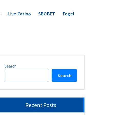
t
Live Casino
SBOBET
Togel
Search
Search
Recent Posts