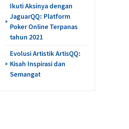
Ikuti Aksinya dengan
JaguarQQ: Platform
Poker Online Terpanas
tahun 2021
Evolusi Artistik ArtisQQ:
Kisah Inspirasi dan
Semangat