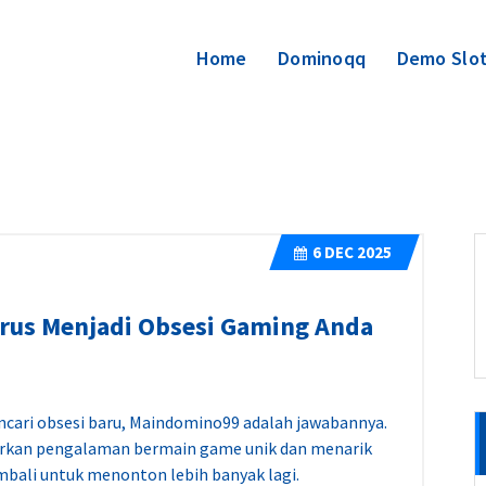
Home
Dominoqq
Demo Slo
 berbagai permainan poker dengan fitur unggulan dan peluang menang yang tinggi.
6
DEC 2025
us Menjadi Obsesi Gaming Anda
cari obsesi baru, Maindomino99 adalah jawabannya.
arkan pengalaman bermain game unik dan menarik
bali untuk menonton lebih banyak lagi.