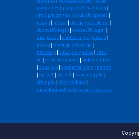
situs pkv
|
situs pkv games
|
situs
pkv games
|
pkv games bandarqq
|
situs pkv games
|
situs pkv games
|
pkv qq
|
pkv qq
|
pkv qq
|
slot demo
|
sbobet88 login
|
sbobet88 login
|
mix parlay
|
sbobet login
|
pkv qq
|
pkv qq
|
menuqq
|
murniqq
|
hematqq
|
situs pkv games
|
situs
qq
|
situs pkv games
|
poker online
|
situs pkv
|
sbobet88 login
|
pg soft
|
pg soft
|
pg soft
|
bandarqq pkv
|
situs pkv
|
slot thailand
|
maindomino99.pkvgamesresmi.org
Copyri